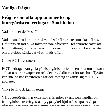
Vanliga frågor
Frågor som ofta uppkommer kring
innergårdsrenoveringar i Stockholm:
Vad kommer det kosta?
Vad kostnaden blir beror på vad det är för arbete som ska utföras.
Det finns en rad olika faktorer som påverkar. Det enklaste sättet att
få uppfattning om priset är att du hör av dig till oss och berättar lite
om projektet, så skapar vi en gratis offert.
Gäller ROT-avdraget?
ROT-avdraget kan gälla på vissa gårdsarbeten, men bara om du som
anlitar oss är privatperson och det är vid ditt eget bostadshus. Tyvärr
kan inte bostadsrättsföreningar och företag använda sig av ROT-
avdraget.
Vilka byggjobb kan ni göra?
Vårt byggföretag har extra stor erfarenhet av allt som handlar om
innergårdsrenoveringar, att bygga cykelskjul och skapa trevliga
gårdsmiljöer, men du kan anlita oss för alla olika slags bygg-, gräv-