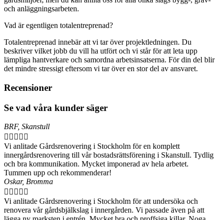
och anläggningsarbeten.
Vad är egentligen totalentreprenad?
Totalentreprenad innebär att vi tar över projektledningen. Du
beskriver vilket jobb du vill ha utfört och vi står för att leta upp
lämpliga hantverkare och samordna arbetsinsatserna. För din del blir
det mindre stressigt eftersom vi tar över en stor del av ansvaret.
Recensioner
Se vad våra kunder säger
BRF, Skanstull





Vi anlitade Gårdsrenovering i Stockholm för en komplett
innergårdsrenovering till vår bostadsrättsförening i Skanstull. Tydlig
och bra kommunikation. Mycket imponerad av hela arbetet.
Tummen upp och rekommenderar!
Oskar, Bromma





Vi anlitade Gårdsrenovering i Stockholm för att undersöka och
renovera vår gårdsbjälkslag i innergården. Vi passade även på att
lägga ny marksten i entrén. Mycket bra och proffsiga killar. Noga