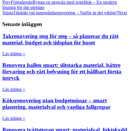
Prev
Föregående
Bygga en pergola med segelduk – En modern
lösning för din uteplats
Nästa
Tätskikt vid innergårdsrenovering – Varför är det viktigt?
Next
Senaste inläggen
Takrenovering steg för steg – så planerar du rätt
material, budget och tidsplan för huset
Läs inlägg »
Renovera hallen smart: slitstarka material, bättre
förvaring och rätt belysning för ett hållbart första
intryck
Läs inlägg »
Köksrenovering utan budgetmissar – smart
planering, materialval och vanliga fallgropar
Läs inlägg »
Renovera tvättstugan smart: materialval, fuktskydd