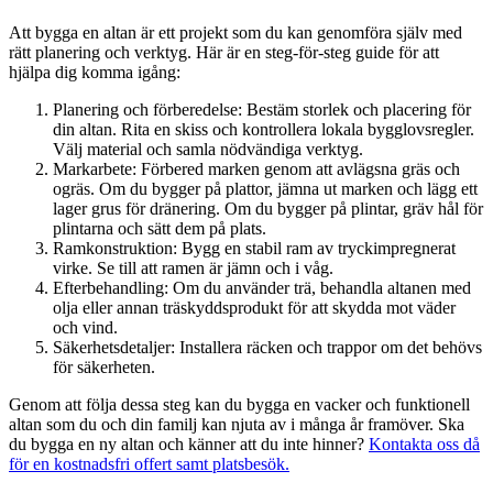
Att bygga en altan är ett projekt som du kan genomföra själv med
rätt planering och verktyg. Här är en steg-för-steg guide för att
hjälpa dig komma igång:
Planering och förberedelse: Bestäm storlek och placering för
din altan. Rita en skiss och kontrollera lokala bygglovsregler.
Välj material och samla nödvändiga verktyg.
Markarbete: Förbered marken genom att avlägsna gräs och
ogräs. Om du bygger på plattor, jämna ut marken och lägg ett
lager grus för dränering. Om du bygger på plintar, gräv hål för
plintarna och sätt dem på plats.
Ramkonstruktion: Bygg en stabil ram av tryckimpregnerat
virke. Se till att ramen är jämn och i våg.
Efterbehandling: Om du använder trä, behandla altanen med
olja eller annan träskyddsprodukt för att skydda mot väder
och vind.
Säkerhetsdetaljer: Installera räcken och trappor om det behövs
för säkerheten.
Genom att följa dessa steg kan du bygga en vacker och funktionell
altan som du och din familj kan njuta av i många år framöver. Ska
du bygga en ny altan och känner att du inte hinner?
Kontakta oss då
för en kostnadsfri offert samt platsbesök.