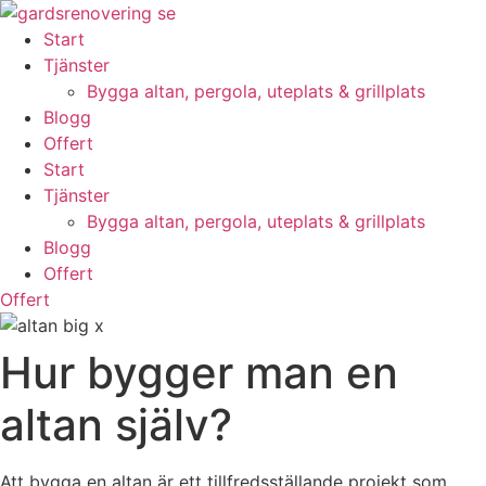
Skip
to
Start
content
Tjänster
Bygga altan, pergola, uteplats & grillplats
Blogg
Offert
Start
Tjänster
Bygga altan, pergola, uteplats & grillplats
Blogg
Offert
Offert
Hur bygger man en
altan själv?
Att bygga en altan är ett tillfredsställande projekt som